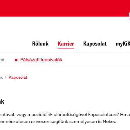
Rólunk
Karrier
Kapcsolat
myKi
nél
Pályázati tudnivalók
ók
Kapcsolat
nk
atával, vagy a pozícióink elérhetőségével kapcsolatban? Ha a
, természetesen szívesen segítünk személyesen is Neked.