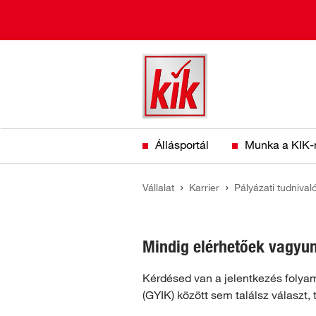
Skip to main content
Állásportál
Munka a KIK-
You are here:
Vállalat
Karrier
Pályázati tudnival
Mindig elérhetőek vagyu
Kérdésed van a jelentkezés folyam
(GYIK) között sem találsz választ