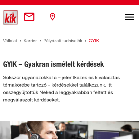
Skip to main content
You are here:
Vállalat
Karrier
Pályázati tudnivalók
GYIK
GYIK – Gyakran ismételt kérdések
Sokszor ugyanazokkal a – jelentkezés és kiválasztás
témakörébe tartozó – kérdésekkel találkozunk. Itt
összegyűjtöttük Neked a leggyakrabban feltett és
megválaszolt kérdéseket.