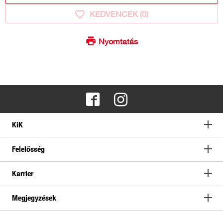
KEDVENCEK (
0
)
Nyomtatás
KiK
Felelősség
Karrier
Megjegyzések