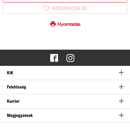
KEDVENCEK (
0
)
Nyomtatás
KiK
Felelősség
Karrier
Megjegyzések