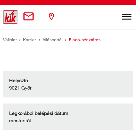
Skip to main content
You are here:
Vállalat
Karrier
Állásportál
Eladó-pénztáros
Helyszín
9021 Győr
Legkorábbi belépési dátum
mostantól